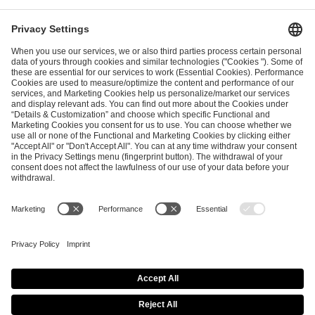
I have read and accepted the
Terms and Conditions
and
Privacy Policy
.
SEND MESSAGE
CAREER
MEDIA RIGHTS
BRAND PORTAL
Imprint
Privacy Policy
Cookie Policy
Terms of Use
Copyright Policy
Procurement Policy
Whistleblowing