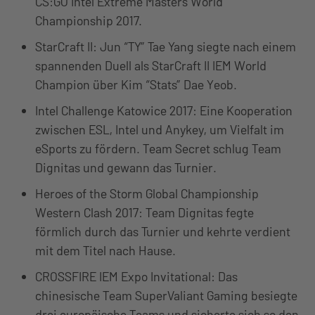
CS:GO Intel Extreme Masters World
Championship 2017.
StarCraft II: Jun “TY” Tae Yang siegte nach einem
spannenden Duell als StarCraft II IEM World
Champion über Kim “Stats” Dae Yeob.
Intel Challenge Katowice 2017: Eine Kooperation
zwischen ESL, Intel und Anykey, um Vielfalt im
eSports zu fördern. Team Secret schlug Team
Dignitas und gewann das Turnier.
Heroes of the Storm Global Championship
Western Clash 2017: Team Dignitas fegte
förmlich durch das Turnier und kehrte verdient
mit dem Titel nach Hause.
CROSSFIRE IEM Expo Invitational: Das
chinesische Team SuperValiant Gaming besiegte
drei europäische Teams und sicherte sich so den