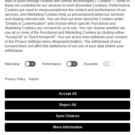
SEND MESSAGE
CAREER
MEDIA RIGHTS
BRAND PORTAL
Imprint
Privacy Policy
Cookie Policy
Terms of Use
Copyright Policy
Procurement Policy
Whistleblowing
Modern Slavery Statement
Security & Disclosure
© 2026 ESL FACEIT GROUP