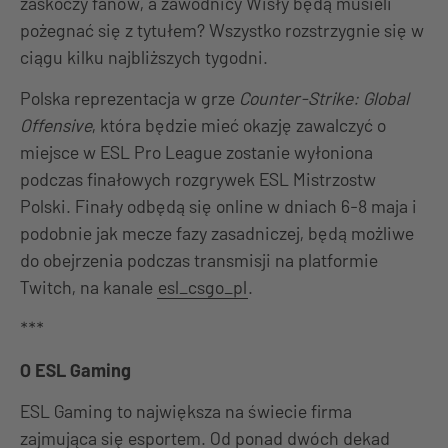
zaskoczy fanów, a zawodnicy Wisły będą musieli
pożegnać się z tytułem? Wszystko rozstrzygnie się w
ciągu kilku najbliższych tygodni.
Polska reprezentacja w grze
Counter-Strike: Global
Offensive
, która będzie mieć okazję zawalczyć o
miejsce w ESL Pro League zostanie wyłoniona
podczas finałowych rozgrywek ESL Mistrzostw
Polski. Finały odbędą się online w dniach 6-8 maja i
podobnie jak mecze fazy zasadniczej, będą możliwe
do obejrzenia podczas transmisji na platformie
Twitch, na kanale
esl_csgo_pl
.
***
O ESL Gaming
ESL Gaming to największa na świecie firma
zajmująca się esportem. Od ponad dwóch dekad