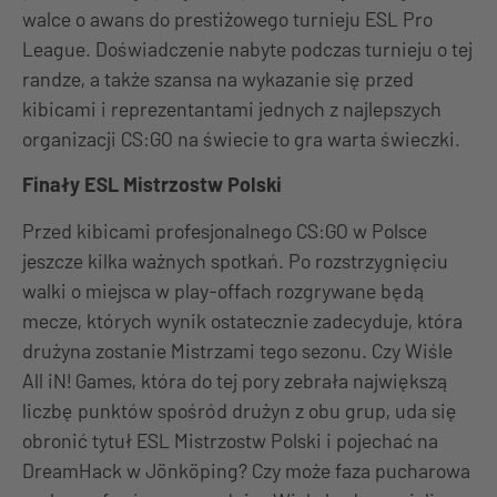
walce o awans do prestiżowego turnieju ESL Pro
League. Doświadczenie nabyte podczas turnieju o tej
randze, a także szansa na wykazanie się przed
kibicami i reprezentantami jednych z najlepszych
organizacji CS:GO na świecie to gra warta świeczki.
Finały ESL Mistrzostw Polski
Przed kibicami profesjonalnego CS:GO w Polsce
jeszcze kilka ważnych spotkań. Po rozstrzygnięciu
walki o miejsca w play-offach rozgrywane będą
mecze, których wynik ostatecznie zadecyduje, która
drużyna zostanie Mistrzami tego sezonu. Czy Wiśle
All iN! Games, która do tej pory zebrała największą
liczbę punktów spośród drużyn z obu grup, uda się
obronić tytuł ESL Mistrzostw Polski i pojechać na
DreamHack w Jönköping? Czy może faza pucharowa