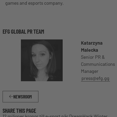
games and esports company.
EFG GLOBAL PR TEAM
Katarzyna
Malecka
Senior PR &
Communications
Manager
press@efg.gg
NEWSROOM
SHARE THIS PAGE
12 miljoner kronor till e-sport när DreamHack Winter