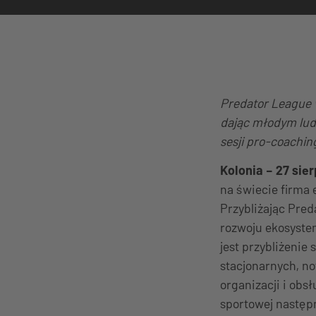
Predator League w
dając młodym ludz
sesji pro-coachin
Kolonia – 27 sie
na świecie firma 
Przybliżając Pred
rozwoju ekosystem
jest przybliżeni
stacjonarnych, no
organizacji i obs
sportowej następn