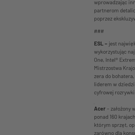
wprowadzając inno
partnerom detali
poprzez ekskluzy
###
ESL –
jest najwię
wykorzystując naj
One, Intel® Extre
Mistrzostwa Kraj
zera do bohatera,
liderem w dziedzi
cyfrowej rozrywki
Acer
– założony w
ponad 160 krajach
którym sprzęt, op
zarówno dla kons