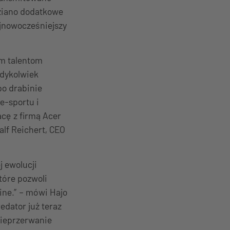
dziano dodatkowe
ajnowocześniejszy
ym talentom
edykolwiek
po drabinie
e-sportu i
cę z firmą Acer
alf Reichert, CEO
 ewolucji
tóre pozwoli
ine.” – mówi Hajo
dator już teraz
Nieprzerwanie