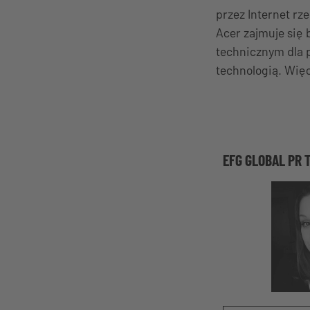
przez Internet rz
Acer zajmuje się
technicznym dla 
technologią. Wię
EFG GLOBAL PR 