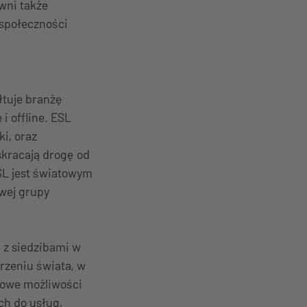
wni także
społeczności
łtuje branżę
i offline. ESL
ki, oraz
kracają drogę od
ESL jest światowym
wej grupy
h z siedzibami w
orzeniu świata, w
nowe możliwości
ch do usług,