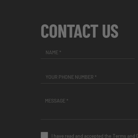
CONTACT US
I have read and accepted the
Terms and 