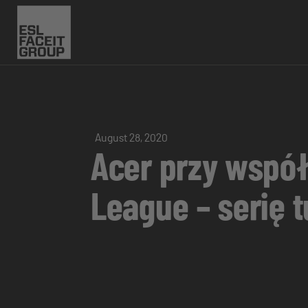
August 28, 2020
Acer przy współ
League – serię 