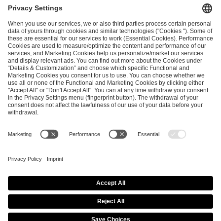
and
Privacy Policy
.
SEND MESSAGE
CAREER
MEDIA RIGHTS
BRAND PORTAL
Imprint
Privacy Policy
Cookie Policy
Terms of Use
Copyright Policy
Procurement Policy
Whistleblowing
Modern Slavery Statement
Security & Disclosure