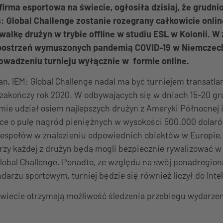
firma esportowa na świecie, ogłosiła dzisiaj, że grudni
 Global Challenge zostanie rozegrany całkowicie onlin
walkę drużyn w trybie offline w studiu ESL w Kolonii. W
ostrzeń wymuszonych pandemią COVID-19 w Niemczech,
owadzeniu turnieju wyłącznie w formie online.
, IEM: Global Challenge nadal ma być turniejem transatla
 zakończy rok 2020. W odbywających się w dniach 15-20 gr
ie udział osiem najlepszych drużyn z Ameryki Północnej i
lce o pulę nagród pieniężnych w wysokości 500.000 dolar
zespołów w znalezieniu odpowiednich obiektów w Europie,
erzy każdej z drużyn będą mogli bezpiecznie rywalizować 
lobal Challenge. Ponadto, ze względu na swój ponadregiona
darzu sportowym, turniej będzie się również liczył do Int
świecie otrzymają możliwość śledzenia przebiegu wydarze
.