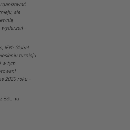
zorganizować
nieju, ale
pewnią
h wydarzeń
–
, IEM: Global
esieniu turnieju
ł w tym
ytowani
ine 2020 roku
–
dź ESL na