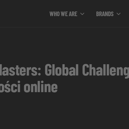
WHO WE ARE
BRANDS
Masters: Global Challen
ości online