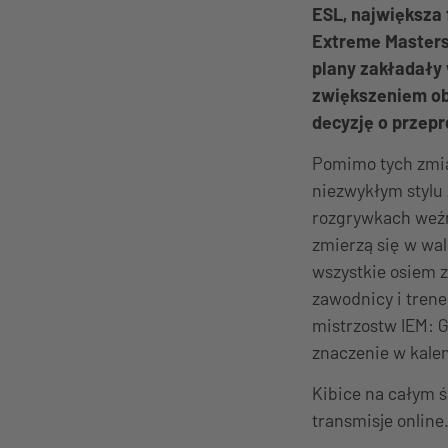
ESL, największa 
Extreme Masters:
plany zakładały 
zwiększeniem ob
decyzję o przepr
Pomimo tych zmian
niezwykłym stylu
rozgrywkach weźm
zmierzą się w wa
wszystkie osiem 
zawodnicy i tren
mistrzostw IEM: G
znaczenie w kalen
Kibice na całym 
transmisje online