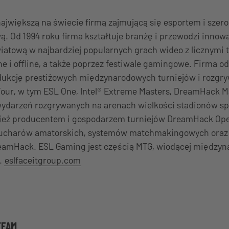
ajwiększą na świecie firmą zajmującą się esportem i szer
 Od 1994 roku firma kształtuje branżę i przewodzi innowa
iatową w najbardziej popularnych grach wideo z licznymi 
e i offline, a także poprzez festiwale gamingowe. Firma o
odukcję prestiżowych międzynarodowych turniejów i rozgr
our, w tym ESL One, Intel® Extreme Masters, DreamHack M
wydarzeń rozgrywanych na arenach wielkości stadionów s
ież producentem i gospodarzem turniejów DreamHack Ope
ucharów amatorskich, systemów matchmakingowych oraz f
amHack. ESL Gaming jest częścią MTG, wiodącej międzyn
.
eslfaceitgroup.com
TEAM