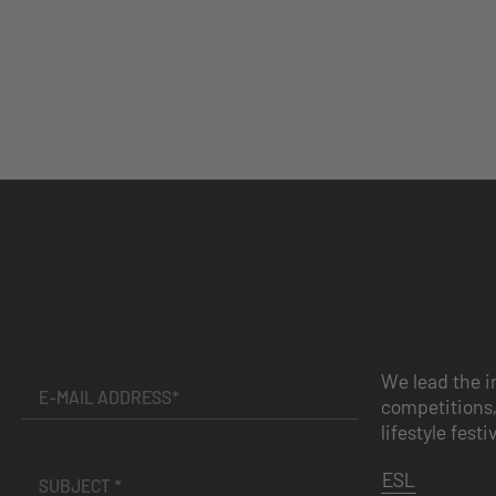
We lead the i
competitions,
lifestyle festi
ESL