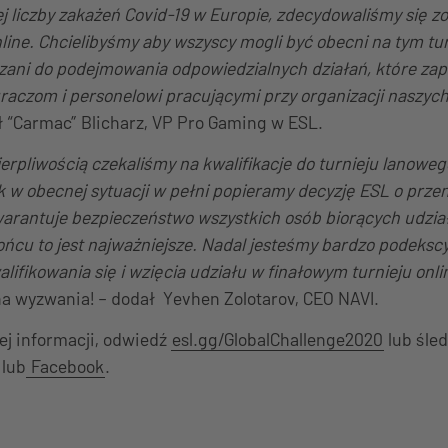
j liczby zakażeń Covid-19 w Europie, zdecydowaliśmy się 
nline. Chcielibyśmy aby wszyscy mogli być obecni na tym tur
zani do podejmowania odpowiedzialnych działań, które za
raczom i personelowi pracującymi przy organizacji naszyc
ł “Carmac” Blicharz, VP Pro Gaming w ESL.
ierpliwością czekaliśmy na kwalifikacje do turnieju lanowego
 w obecnej sytuacji w pełni popieramy decyzję ESL o przeni
warantuje bezpieczeństwo wszystkich osób biorących udzia
ńcu to jest najważniejsze. Nadal jesteśmy bardzo podeksc
lifikowania się i wzięcia udziału w finałowym turnieju onl
na wyzwania! – dodał Yevhen Zolotarov, CEO NAVI.
ej informacji, odwiedź
esl.gg/GlobalChallenge2020
lub śle
lub
Facebook
.