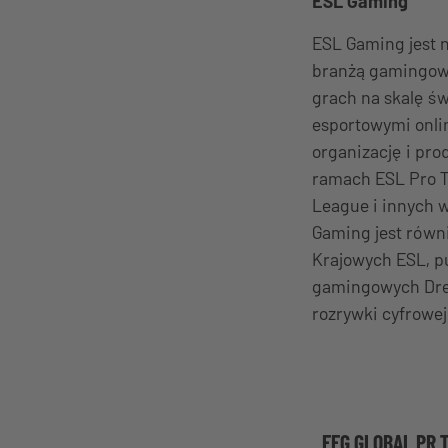
ESL Gaming
ESL Gaming jest n
branżą gamingową.
grach na skalę św
esportowymi onlin
organizację i pr
ramach ESL Pro T
League i innych 
Gaming jest równ
Krajowych ESL, p
gamingowych Dre
rozrywki cyfrowej
EFG GLOBAL PR 