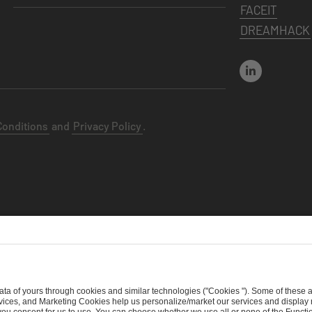
FACEIT
DREAMHACK
Conditions
and
Privacy Policy
.