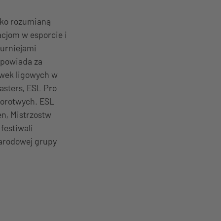
oko rozumianą
cjom w esporcie i
turniejami
dpowiada za
ywek ligowych w
asters, ESL Pro
porotwych. ESL
n, Mistrzostw
estiwali
arodowej grupy