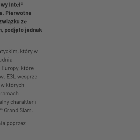
owy Intel®
e. Pierwotne
 związku ze
 podjęto jednak
ntyckim, który w
udnia
 Europy, które
ów. ESL wesprze
 w których
w ramach
lny charakter i
el® Grand Slam.
nia poprzez