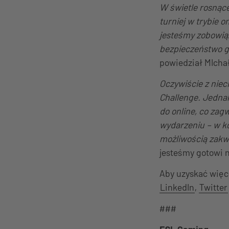
W świetle rosnące
turniej w trybie o
jesteśmy zobowią
bezpieczeństwo g
powiedział MIcha
Oczywiście z niec
Challenge. Jednak
do online, co zag
wydarzeniu – w ko
możliwością zakwa
jesteśmy gotowi 
Aby uzyskać więc
LinkedIn
,
Twitter
###