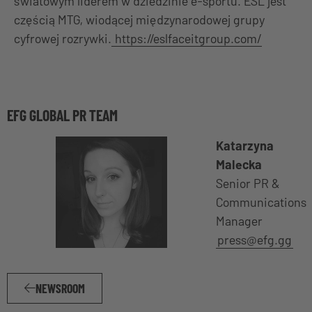
światowym liderem w dziedzinie e-sportu. ESL jest
częścią MTG, wiodącej międzynarodowej grupy
cyfrowej rozrywki.
https://eslfaceitgroup.com/
EFG GLOBAL PR TEAM
Katarzyna
Malecka
Senior PR &
Communications
Manager
press@efg.gg
NEWSROOM