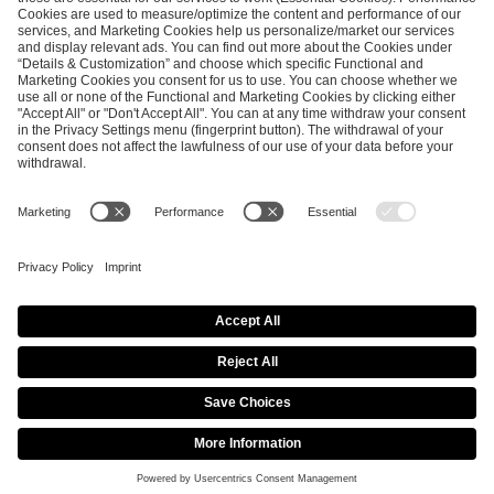
SEND MESSAGE
CAREER
MEDIA RIGHTS
BRAND PORTAL
Imprint
Privacy Policy
Cookie Policy
Terms of Use
Copyright Policy
Procurement Policy
Whistleblowing
Modern Slavery Statement
Security & Disclosure
© 2026 ESL FACEIT GROUP