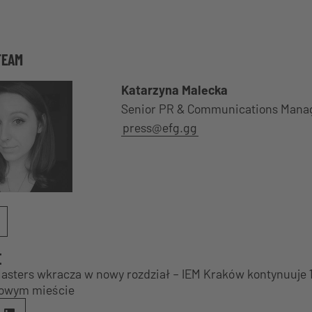
TEAM
Katarzyna Malecka
Senior PR & Communications Mana
press@efg.gg
E
Masters wkracza w nowy rozdział – IEM Kraków kontynuuje 1
nowym mieście