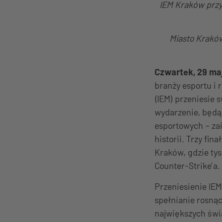
IEM Kraków przy
Miasto Kraków
Czwartek, 29 maj
branży esportu i 
(IEM) przeniesie 
wydarzenie, będąc
esportowych – za
historii. Trzy fi
Kraków, gdzie ty
Counter-Strike’a.
Przeniesienie IEM
spełnianie rosnąc
największych świa