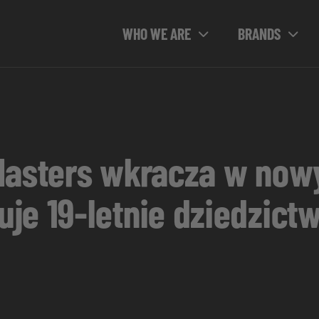
WHO WE ARE
BRANDS
Masters wkracza w nowy
je 19-letnie dziedzic