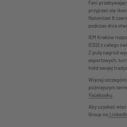
Fani przebywając
przyjrzeć się iko
Natomiast 8 czer
podczas dnia otw
IEM Kraków rozpoc
(CS2) z całego św
Z pulą nagród wyn
esportowych, tur
hołd swojej tradyc
Więcej szczegółó
późniejszym termi
Facebooku
.
Aby uzyskać więce
Group na
LinkedI