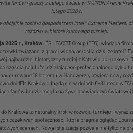
wita fanów i graczy z całego świata w TAURON Arenie Kra
lutego 2026 r.
 oficjalnie zostało gospodarzem Intel® Extreme Masters, o
rozdział w historii kultowego turnieju
a 2025 r., Kraków
: ESL FACEIT Group (EFG), wiodąca firma
rozrywki związanej z grami wideo, ogłosiła dziś, że Intel® 
swój najbardziej historyczny turniej z Katowic do Krakowa.
e częścią najdłużej działającego profesjonalnego cyklu t
inaugurowane 19 lat temu w Hanowerze, otwiera nowy rozdz
nałowe dni IEM Kraków odbędą się w dniach 6–8 lutego w T
siące fanów będzie mogło na żywo doświadczyć światowej 
 do Krakowa to naturalny krok w rozwoju turnieju i wyraz
ych oczekiwań społeczności, która pragnie oglądać Counte
towych scenach. Nowa lokalizacja pozwala nie tylko na prz