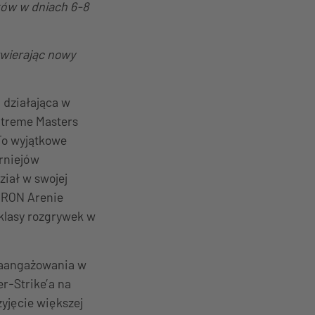
ków w dniach 6-8
twierając nowy
 działająca w
Extreme Masters
 To wyjątkowe
urniejów
iał w swojej
AURON Arenie
klasy rozgrywek w
 zaangażowania w
r-Strike’a na
yjęcie większej