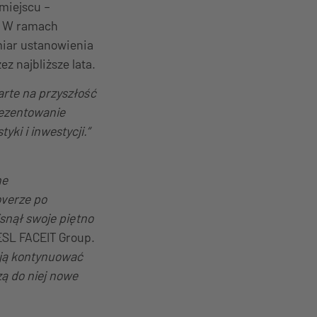
miejscu –
. W ramach
miar ustanowienia
z najbliższe lata.
arte na przyszłość
rezentowanie
ki i inwestycji.”
ne
verze po
snął swoje piętno
ESL FACEIT Group.
y ją kontynuować
ą do niej nowe