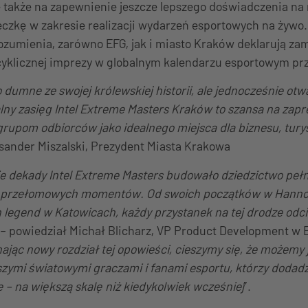
e także na zapewnienie jeszcze lepszego doświadczenia na 
czkę w zakresie realizacji wydarzeń esportowych na żywo
ozumienia, zarówno EFG, jak i miasto Kraków deklarują za
yklicznej imprezy w globalnym kalendarzu esportowym prze
 dumne ze swojej królewskiej historii, ale jednocześnie otw
alny zasięg Intel Extreme Masters Kraków to szansa na zap
pom odbiorców jako idealnego miejsca dla biznesu, turysty
sander Miszalski, Prezydent Miasta Krakowa
e dekady Intel Extreme Masters budowało dziedzictwo peł
i przełomowych momentów. Od swoich początków w Hanno
legend w Katowicach, każdy przystanek na tej drodze odci
 – powiedział Michał Blicharz, VP Product Development w 
ynając nowy rozdział tej opowieści, cieszymy się, że możem
szymi światowymi graczami i fanami esportu, którzy dodadz
 – na większą skalę niż kiedykolwiek wcześniej
”.