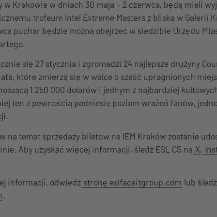
y w Krakowie w dniach 30 maja – 2 czerwca, będą mieli wy
nicznemu trofeum Intel Extreme Masters z bliska w Galerii 
wca puchar będzie można obejrzeć w siedzibie Urzędu Mia
artego.
znie się 27 stycznia i zgromadzi 24 najlepsze drużyny Cou
iata, które zmierzą się w walce o sześć upragnionych miejsc
oszącą 1 250 000 dolarów i jednym z najbardziej kultowyc
niej ten z pewnością podniesie poziom wrażeń fanów, jedn
ji.
w na temat sprzedaży biletów na IEM Kraków zostanie ud
nie. Aby uzyskać więcej informacji, śledź ESL CS na
X
,
Ins
j informacji, odwiedź
stronę eslfaceitgroup.com
lub śled
n
.