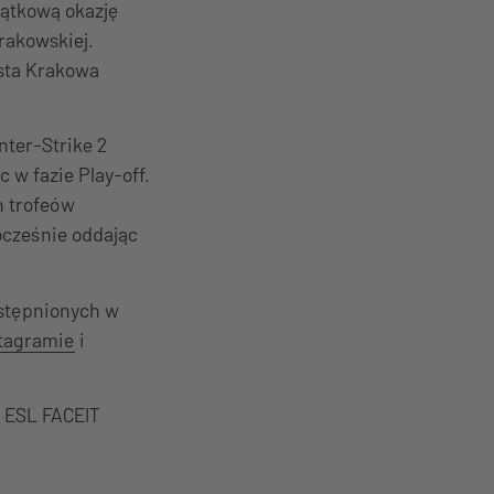
jątkową okazję
Krakowskiej.
sta Krakowa
nter-Strike 2
 w fazie Play-off.
h trofeów
ocześnie oddając
ostępnionych w
tagramie
i
ź ESL FACEIT