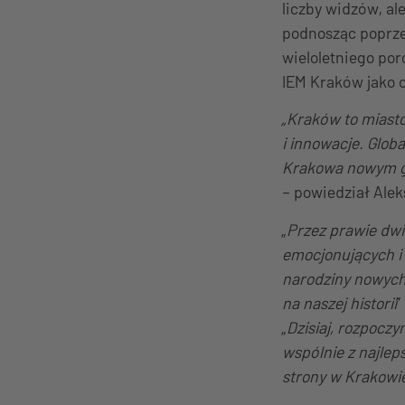
liczby widzów, al
podnosząc poprze
wieloletniego por
IEM Kraków jako c
„Kraków to miasto
i innowacje. Glob
Krakowa nowym gru
– powiedział Alek
„
Przez prawie dwi
emocjonujących 
narodziny nowych 
na naszej historii
”
„
Dzisiaj, rozpocz
wspólnie z najlep
strony w Krakowie