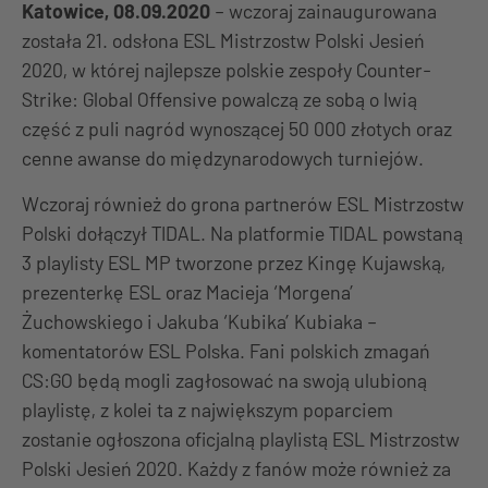
Katowice, 08.09.2020
– wczoraj zainaugurowana
została 21. odsłona ESL Mistrzostw Polski Jesień
2020, w której najlepsze polskie zespoły Counter-
Strike: Global Offensive powalczą ze sobą o lwią
część z puli nagród wynoszącej 50 000 złotych oraz
cenne awanse do międzynarodowych turniejów.
Wczoraj również do grona partnerów ESL Mistrzostw
Polski dołączył TIDAL. Na platformie TIDAL powstaną
3 playlisty ESL MP tworzone przez Kingę Kujawską,
prezenterkę ESL oraz Macieja ‘Morgena’
Żuchowskiego i Jakuba ‘Kubika’ Kubiaka –
komentatorów ESL Polska. Fani polskich zmagań
CS:GO będą mogli zagłosować na swoją ulubioną
playlistę, z kolei ta z największym poparciem
zostanie ogłoszona oficjalną playlistą ESL Mistrzostw
Polski Jesień 2020. Każdy z fanów może również za