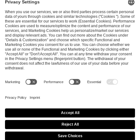
and
Privacy Policy
.
SEND MESSAGE
CAREER
MEDIA RIGHTS
BRAND PORTAL
Imprint
Privacy Policy
Cookie Policy
Terms of Use
Copyright Policy
Procurement Policy
Whistleblowing
Modern Slavery Statement
Security & Disclosure