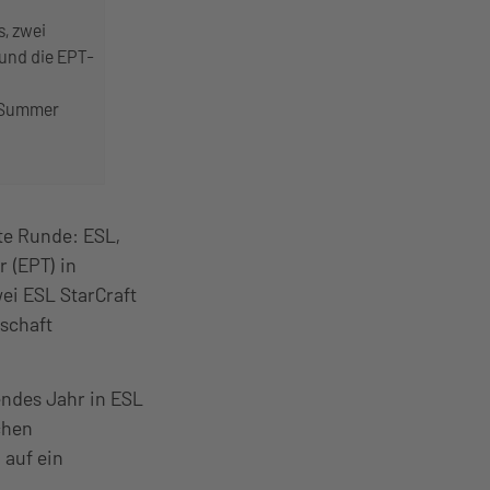
s, zwei
 und die EPT-
k Summer
ste Runde: ESL,
 (EPT) in
ei ESL StarCraft
rschaft
endes Jahr in ESL
chen
 auf ein