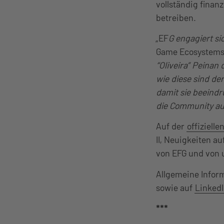
vollständig finanz
betreiben.
„EF
G engagiert si
Game Ecosystems 
“Oliveira” Peinan
wie diese sind de
damit sie beeindr
die Community au
Auf der
offiziell
II, Neuigkeiten au
von EFG und von 
Allgemeine Infor
sowie auf
Linked
***