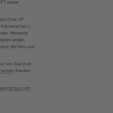
 EPT weiter
Van Driel, VP
 Katowice hat Li
winnen. Momente
bieten wollen,
rauf, die Fans und
our von StarCraft
Youtube
Kanälen
faceitgroup.com