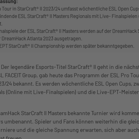
assung:
o Tour in StarCraft® II 2023/24 umfasst wöchentliche ESL Open Cup
findende ESL StarCraft® II Masters Regionals mit Live- Finalspielen
t.
inalspiele der ESL StarCraft® II Masters werden auf der DreamHac
r DreamHack Atlanta 2023 ausgetragen.
r EPT StarCraft® II Championship werden später bekanntgegeben.
Der legendäre Esports-Titel StarCraft® II geht in die näch
SL FACEIT Group, gab heute das Programm der ESL Pro Tour
2023/24 bekannt. Es werden wöchentliche ESL Open Cups, zw
als (Online mit Live-Finalspielen) und die Live-EPT-Meiste
reamHack StarCraft II Masters bekannte Turnier wird komm
ers umbenannt. Spieler und Fans können weiterhin die glei
urniere und die gleiche Spannung erwarten, sich aber auch
at freuen.