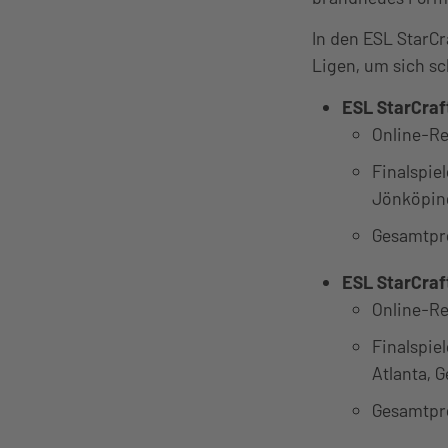
In den ESL StarCra
Ligen, um sich sch
ESL StarCraf
Online-Re
Finalspie
Jönköping
Gesamtpr
ESL StarCraft
Online-Re
Finalspie
Atlanta, G
Gesamtpr