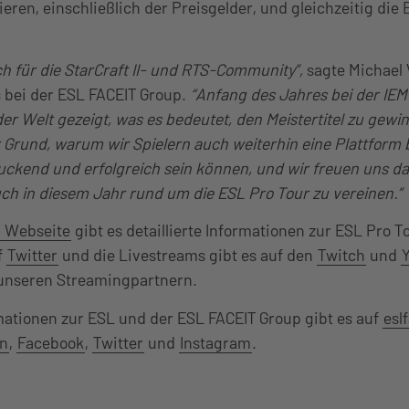
ieren, einschließlich der Preisgelder, und gleichzeitig die
ch für die StarCraft II- und RTS-Community”,
sagte Michael 
bei der ESL FACEIT Group.
“Anfang des Jahres bei der IEM
 der Welt gezeigt, was es bedeutet, den Meistertitel zu ge
r Grund, warum wir Spielern auch weiterhin eine Plattform 
uckend und erfolgreich sein können, und wir freuen uns da
ch in diesem Jahr rund um die ESL Pro Tour zu vereinen.”
en Webseite
gibt es detaillierte Informationen zur ESL Pro T
f
Twitter
und die Livestreams gibt es auf den
Twitch
und
unseren Streamingpartnern.
mationen zur ESL und der ESL FACEIT Group gibt es auf
esl
In
,
Facebook
,
Twitter
und
Instagram
.