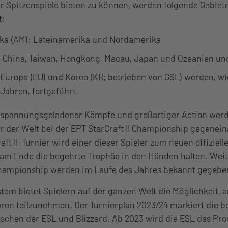
 Spitzenspiele bieten zu können, werden folgende Gebiet
t:
ka (AM): Lateinamerika und Nordamerika
 China, Taiwan, Hongkong, Macau, Japan und Ozeanien und
Europa (EU) und Korea (KR; betrieben von GSL) werden, wi
ahren, fortgeführt.
spannungsgeladener Kämpfe und großartiger Action werd
ler der Welt bei der EPT StarCraft II Championship gegenei
aft II-Turnier wird einer dieser Spieler zum neuen offiziel
am Ende die begehrte Trophäe in den Händen halten. Weite
 Championship werden im Laufe des Jahres bekannt gegebe
tem bietet Spielern auf der ganzen Welt die Möglichkeit, 
ieren teilzunehmen. Der Turnierplan 2023/24 markiert die be
ischen der ESL und Blizzard. Ab 2023 wird die ESL das P