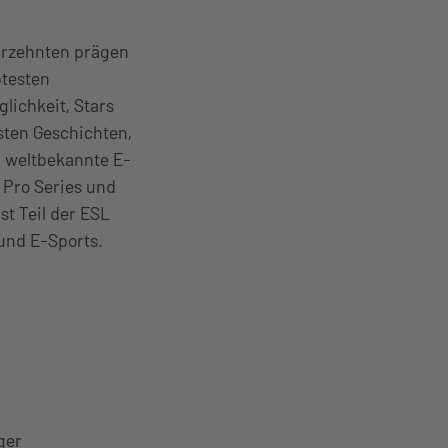
hrzehnten prägen
btesten
lichkeit, Stars
sten Geschichten,
d weltbekannte E-
 Pro Series und
st Teil der ESL
und E-Sports.
ger