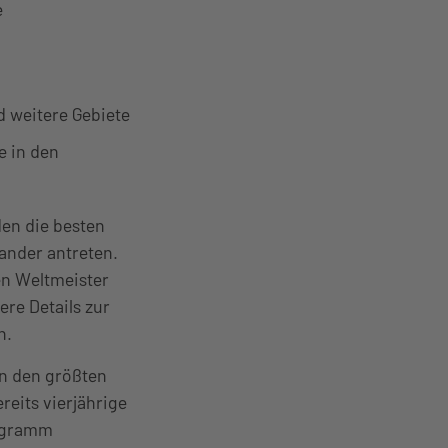
e
 weitere Gebiete
e in den
en die besten
nander antreten.
len Weltmeister
re Details zur
n.
an den größten
reits vierjährige
rogramm