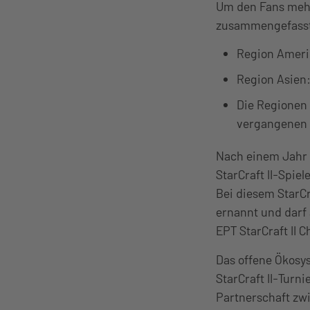
Um den Fans mehr
zusammengefass
Region Ameri
Region Asien:
Die Regionen 
vergangenen J
Nach einem Jahr 
StarCraft II-Spie
Bei diesem StarCr
ernannt und darf 
EPT StarCraft II
Das offene Ökosys
StarCraft II-Turn
Partnerschaft zw