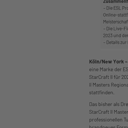
Zusammenf
– Die ESL Pr
Online-statt
Meisterschaf
– Die Live-F
2023 und de
– Details zu
Köln/New York
–
eine Marke der E
StarCraft II für 
II Masters Region
stattfinden.
Das bisher als D
StarCraft II Mast
professionellen T
brandneues Form